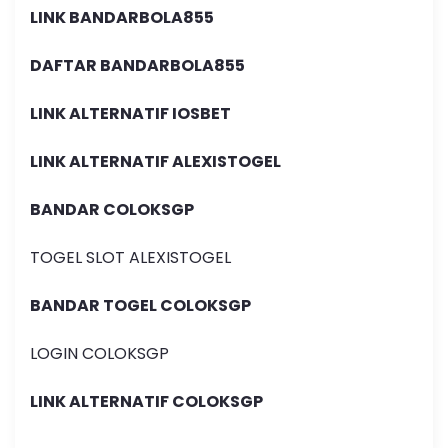
LINK BANDARBOLA855
DAFTAR BANDARBOLA855
LINK ALTERNATIF IOSBET
LINK ALTERNATIF ALEXISTOGEL
BANDAR COLOKSGP
TOGEL SLOT ALEXISTOGEL
BANDAR TOGEL COLOKSGP
LOGIN COLOKSGP
LINK ALTERNATIF COLOKSGP