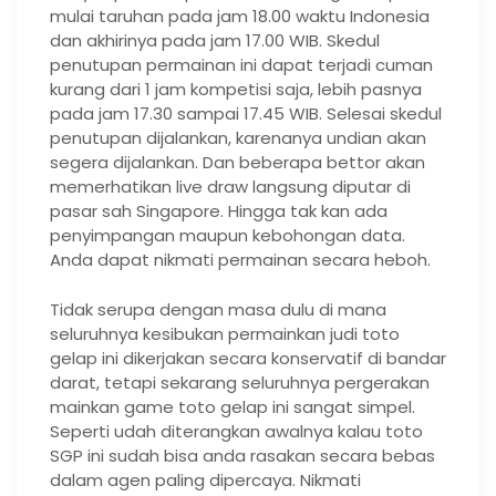
mulai taruhan pada jam 18.00 waktu Indonesia
dan akhirinya pada jam 17.00 WIB. Skedul
penutupan permainan ini dapat terjadi cuman
kurang dari 1 jam kompetisi saja, lebih pasnya
pada jam 17.30 sampai 17.45 WIB. Selesai skedul
penutupan dijalankan, karenanya undian akan
segera dijalankan. Dan beberapa bettor akan
memerhatikan live draw langsung diputar di
pasar sah Singapore. Hingga tak kan ada
penyimpangan maupun kebohongan data.
Anda dapat nikmati permainan secara heboh.
Tidak serupa dengan masa dulu di mana
seluruhnya kesibukan permainkan judi toto
gelap ini dikerjakan secara konservatif di bandar
darat, tetapi sekarang seluruhnya pergerakan
mainkan game toto gelap ini sangat simpel.
Seperti udah diterangkan awalnya kalau toto
SGP ini sudah bisa anda rasakan secara bebas
dalam agen paling dipercaya. Nikmati