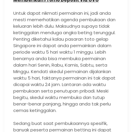
Untuk dapat nikmati permainan ini, jadi anda
mesti memerhatikan agenda pembukaan dan
keluaran lebih dulu. Maksudnya supaya tidak
ketinggalan menduga angka beting terunggul.
Penting diketahui kalau pasaran toto gelap
Singapore ini dapat anda permainkan dalam
periode waktu 5 hari waktu 1 minggu. Lebih
benarnya anda bisa membuka permainan
dalam hari Senin, Rabu, Kamis, Sabtu, serta
Minggu. Kendati skedul permainan dijalankan
waktu 5 hari, faktanya permainan ini tak dapat
dicapai waktu 24 jam. Lantaran ada waktu
pembukaan serta penutupan pribadi. Meski
begitu, skedul waktu membuka dan tutup
benar-benar panjang, hingga anda tak perlu
cemas ketinggalan.
Sedang buat saat pembukaannya spesifik,
banyak peserta permainan betting ini dapat