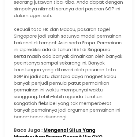
seorang jutawan tiba-tiba. Anda dapat dengan
simpelnya nikmati serunya dari pasaran SGP ini
dalam agen sah.
Kecuali toto HK dan Macau, pasaran togel
Singapore jadi salah satunya model permainan
terkenal di tempat Asia serta Eropa. Permainan
ini diprediksi ada di tahun 1951 di Singapura
serta masih ada banyak dimainkan oleh banyak
pecintanya sampai sekarang ini. Banyak
keuntungan yang ditawari oleh pasaran toto
SGP ini jadi satu diantara daya magnet kalau
banyak penjudi pemula patut permainkan
permainan ini waktu mempunyai waktu
senggang. Lebih-lebih agenda taruhan
sangatlah fleksibel yang tak memperberat
banyak pemainnya jadi argumen permainan ini
benar-benar disenangi.
Baca Juga :
Mengenal Situs Yang
Memberikan Promo Deposit Via OVO