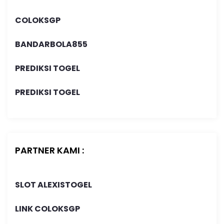
COLOKSGP
BANDARBOLA855
PREDIKSI TOGEL
PREDIKSI TOGEL
PARTNER KAMI :
SLOT ALEXISTOGEL
LINK COLOKSGP