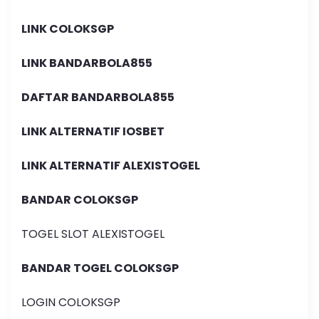
LINK COLOKSGP
LINK BANDARBOLA855
DAFTAR BANDARBOLA855
LINK ALTERNATIF IOSBET
LINK ALTERNATIF ALEXISTOGEL
BANDAR COLOKSGP
TOGEL SLOT ALEXISTOGEL
BANDAR TOGEL COLOKSGP
LOGIN COLOKSGP