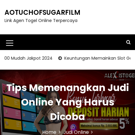
S
k
AOTUCHOFSUGARFILM
i
Link Agen Togel Online Terpercaya
p
t
o
c
M
o
e
n
 Mudah Jakpot 2024
Keuntungan Memainkan Slot Gacor Pr
t
n
e
u
n
t
Tips Memenangkan Judi
I
c
Online Yang Harus
o
Dicoba
n
Home
Judi Online