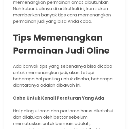
memenangkan permainan amat dibutuhkan.
Nah kabar baiknya di artikel kali ini, kami akan
memberikan banyak tips cara memenangkan
permainan judi yang bisa Anda coba.
Tips Memenangkan
Permainan Judi Oline
Ada banyak tips yang sebenarnya bisa dicoba
untuk memenangkan judi, akan tetapi
beberapa hal penting untuk dicoba, beberapa
diantaranya adalah dibawah ini.
Coba Untuk Kenali Peraturan Yang Ada
Hal paling utama dan pertama harus diketahui
dan dilakukan oleh bettor sebelum
memutuskan untuk bermain adalah,