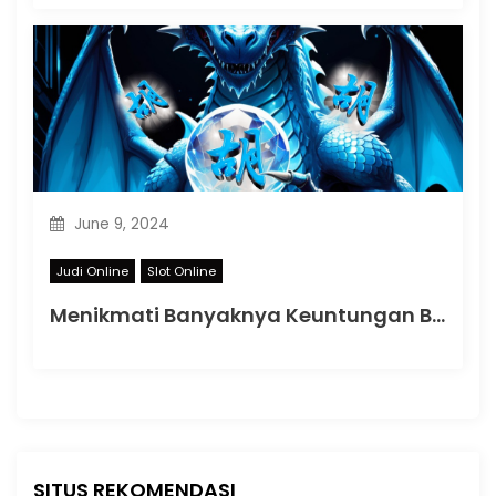
June 9, 2024
Judi Online
Slot Online
Menikmati Banyaknya Keuntungan Bermain di Situs Slot Online Terpercaya
SITUS REKOMENDASI