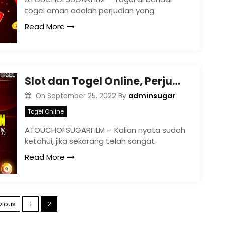
togel aman adalah perjudian yang
Read More
Slot dan Togel Online, Perjudian yang Ditingkatkan ke Metode Online
adminsugar
On
September 25, 2022
By
Togel Online
ATOUCHOFSUGARFILM – Kalian nyata sudah
ketahui, jika sekarang telah sangat
Read More
P
vious
1
2