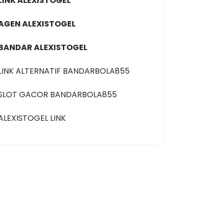
LINK ALEXISTOGEL
AGEN ALEXISTOGEL
BANDAR ALEXISTOGEL
LINK ALTERNATIF BANDARBOLA855
SLOT GACOR BANDARBOLA855
ALEXISTOGEL LINK