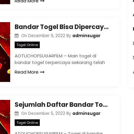
Read More
Bandar Togel Bisa Dipercaya Online
adminsugar
On
December 9, 2022
By
Togel Online
AOTUCHOFSUGARFILM – Main togel di
bandar togel terpercaya sekarang telah
Read More
Sejumlah Daftar Bandar Togel Bisa Dipercaya dan Begitu Aman Deposit Mulai 10 Ribu Saja
adminsugar
On
December 5, 2022
By
Togel Online
ATOUCHOFSUGARFILM – Togel di bandar