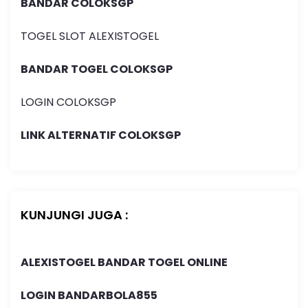
BANDAR COLOKSGP
TOGEL SLOT ALEXISTOGEL
BANDAR TOGEL COLOKSGP
LOGIN COLOKSGP
LINK ALTERNATIF COLOKSGP
KUNJUNGI JUGA :
ALEXISTOGEL BANDAR TOGEL ONLINE
LOGIN BANDARBOLA855