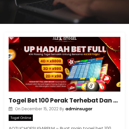
Togel Bet 100 Perak Terhebat Dan Dapat Dipercaya
adminsugar
On
December 15, 2022
By
Togel Online
AOTUCHOFSUGARFILM – Buat main togel bet 100