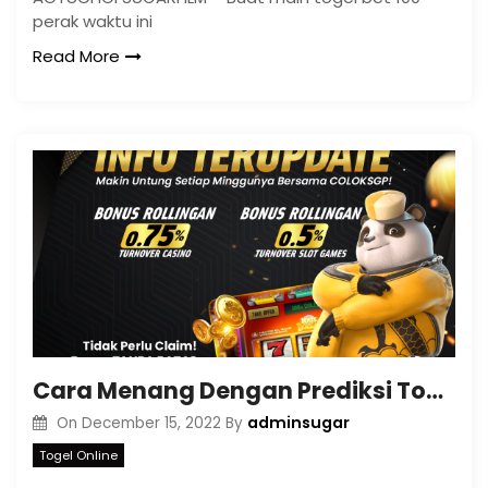
perak waktu ini
Read More
Cara Menang Dengan Prediksi Togel Sah
adminsugar
On
December 15, 2022
By
Togel Online