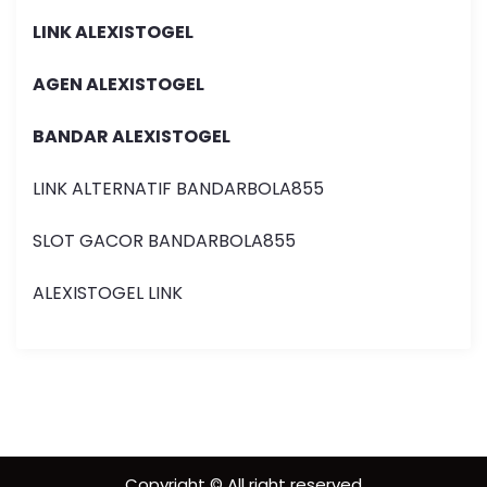
LINK ALEXISTOGEL
AGEN ALEXISTOGEL
BANDAR ALEXISTOGEL
LINK ALTERNATIF BANDARBOLA855
SLOT GACOR BANDARBOLA855
ALEXISTOGEL LINK
Copyright © All right reserved