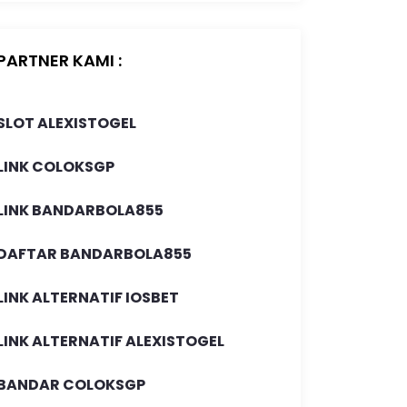
PARTNER KAMI :
SLOT ALEXISTOGEL
LINK COLOKSGP
LINK BANDARBOLA855
DAFTAR BANDARBOLA855
LINK ALTERNATIF IOSBET
LINK ALTERNATIF ALEXISTOGEL
BANDAR COLOKSGP