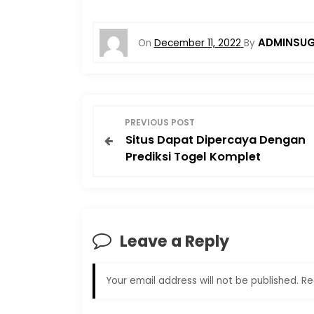
ADMINSU
On
December 11, 2022
By
P
PREVIOUS POST
Situs Dapat Dipercaya Dengan
o
Prediksi Togel Komplet
s
t
Leave a Reply
n
a
Your email address will not be published.
Re
v