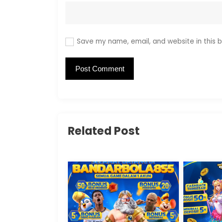
Save my name, email, and website in this b
Related Post