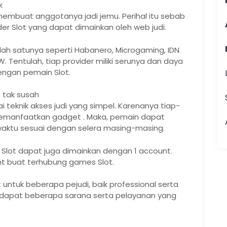
k
k membuat anggotanya jadi jemu. Perihal itu sebab
ider Slot yang dapat dimainkan oleh web judi.
lah satunya seperti Habanero, Microgaming, IDN
 Tentulah, tiap provider miliki serunya dan daya
engan pemain Slot.
 tak susah
i teknik akses judi yang simpel. Karenanya tiap-
emanfaatkan gadget . Maka, pemain dapat
aktu sesuai dengan selera masing-masing.
i Slot dapat juga dimainkan dengan 1 account.
nt buat terhubung games Slot.
t untuk beberapa pejudi, baik professional serta
rdapat beberapa sarana serta pelayanan yang