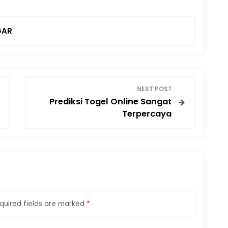
GAR
NEXT POST
Prediksi Togel Online Sangat
Terpercaya
quired fields are marked
*