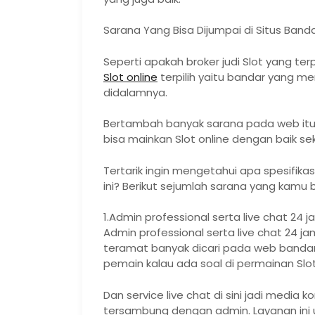
Sarana Yang Bisa Dijumpai di Situs Band
Seperti apakah broker judi Slot yang ter
Slot online
terpilih yaitu bandar yang 
didalamnya.
Bertambah banyak sarana pada web itu
bisa mainkan Slot online dengan baik sek
Tertarik ingin mengetahui apa spesifika
ini? Berikut sejumlah sarana yang kamu bis
1.Admin professional serta live chat 24 
Admin professional serta live chat 24 j
teramat banyak dicari pada web bandar 
pemain kalau ada soal di permainan Slot
Dan service live chat di sini jadi media 
tersambung dengan admin. Layanan ini