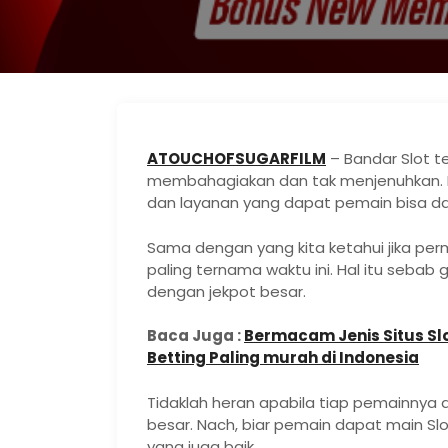
ATOUCHOFSUGARFILM
– Bandar Slot t
membahagiakan dan tak menjenuhkan. Hal
dan layanan yang dapat pemain bisa da
Sama dengan yang kita ketahui jika per
paling ternama waktu ini. Hal itu sebab
dengan jekpot besar.
Baca Juga :
Bermacam Jenis Situs Sl
Betting Paling murah di Indonesia
Tidaklah heran apabila tiap pemainny
besar. Nach, biar pemain dapat main Slo
yang juga baik.