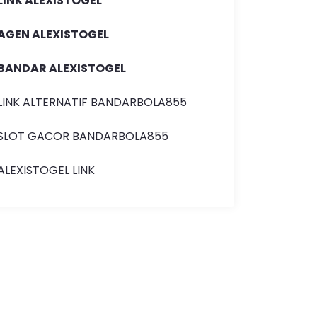
LINK ALEXISTOGEL
AGEN ALEXISTOGEL
BANDAR ALEXISTOGEL
LINK ALTERNATIF BANDARBOLA855
SLOT GACOR BANDARBOLA855
ALEXISTOGEL LINK