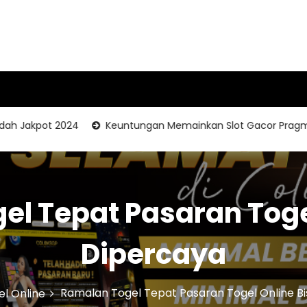
akpot 2024
Keuntungan Memainkan Slot Gacor Pragmatic
l Tepat Pasaran Toge
Dipercaya
Ramalan Togel Tepat Pasaran Togel Online B
el Online