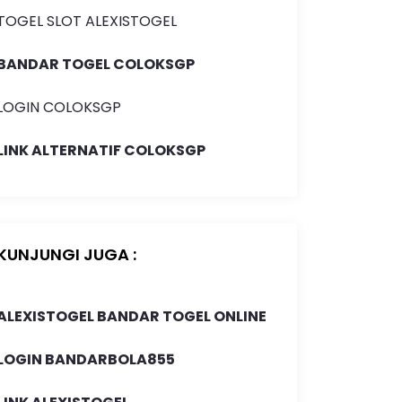
TOGEL SLOT ALEXISTOGEL
BANDAR TOGEL COLOKSGP
LOGIN COLOKSGP
LINK ALTERNATIF COLOKSGP
KUNJUNGI JUGA :
ALEXISTOGEL BANDAR TOGEL ONLINE
LOGIN BANDARBOLA855