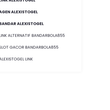
LINK ALEXISTOGEL
AGEN ALEXISTOGEL
BANDAR ALEXISTOGEL
LINK ALTERNATIF BANDARBOLA855
SLOT GACOR BANDARBOLA855
ALEXISTOGEL LINK