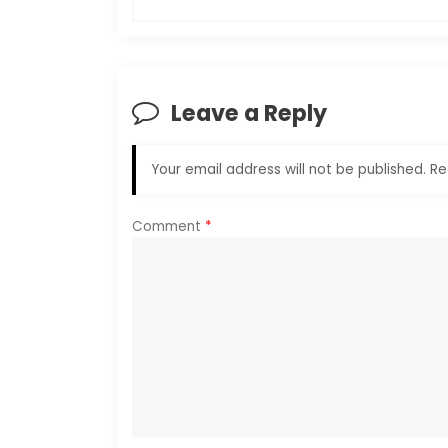
s
t
n
Leave a Reply
a
Your email address will not be published.
Re
v
i
Comment
*
g
a
t
i