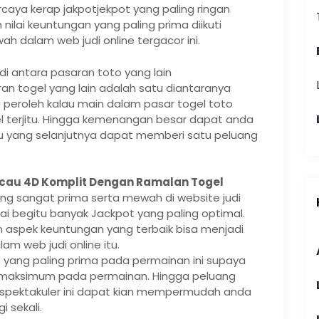
rcaya kerap jakpotjekpot yang paling ringan
ilai keuntungan yang paling prima diikuti
h dalam web judi online tergacor ini.
 antara pasaran toto yang lain
an togel yang lain adalah satu diantaranya
 peroleh kalau main dalam pasar togel toto
l terjitu. Hingga kemenangan besar dapat anda
tu yang selanjutnya dapat memberi satu peluang
cau 4D Komplit Dengan Ramalan Togel
ng sangat prima serta mewah di website judi
i begitu banyak Jackpot yang paling optimal.
n aspek keuntungan yang terbaik bisa menjadi
m web judi online itu.
 yang paling prima pada permainan ini supaya
 maksimum pada permainan. Hingga peluang
g spektakuler ini dapat kian mempermudah anda
i sekali.