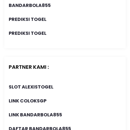
BANDARBOLA855
PREDIKSI TOGEL
PREDIKSI TOGEL
PARTNER KAMI :
SLOT ALEXISTOGEL
LINK COLOKSGP
LINK BANDARBOLA855
DAFTAR BANDARBOLA855