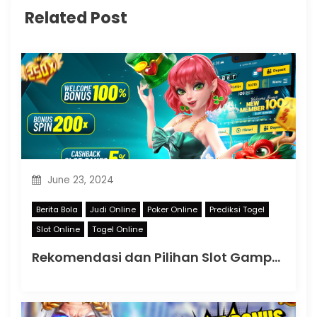
Related Post
June 23, 2024
Berita Bola
Judi Online
Poker Online
Prediksi Togel
Slot Online
Togel Online
Rekomendasi dan Pilihan Slot Gampang Menang, Dijamin Untung Besar