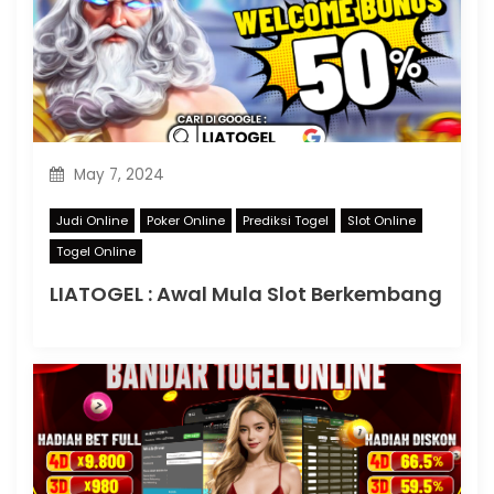
May 7, 2024
Judi Online
Poker Online
Prediksi Togel
Slot Online
Togel Online
LIATOGEL : Awal Mula Slot Berkembang