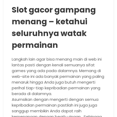
Slot gacor gampang
menang – ketahui
seluruhnya watak
permainan
Langkah lain agar bisa menang main di web ini
lantas pasti dengan kenali semuanya sifat
games yang ada pada dalamnya. Memang di
web-site ini ada banyak permainan yang paling
menaruk hingga Anda juga butuh mengerti
perihal tiap-tiap kepribadian permainan yang
berada di dalamnya.
Asumsikan dengan mengerti dengan semua
kepribadian permainan pastilah ini juga juga
sanggup membikin Anda dapat raih
kemenangan dengan begitu ringan . Sehingga,