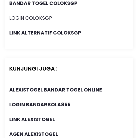
BANDAR TOGEL COLOKSGP
LOGIN COLOKSGP
LINK ALTERNATIF COLOKSGP
KUNJUNGI JUGA :
ALEXISTOGEL BANDAR TOGEL ONLINE
LOGIN BANDARBOLA855
LINK ALEXISTOGEL
AGEN ALEXISTOGEL