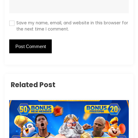
Save my name, email, and website in this browser for
the next time I comment.
Related Post