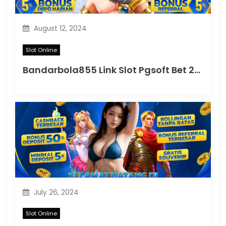
August 12, 2024
Slot Online
Bandarbola855 Link Slot Pgsoft Bet 200 Mudah Jakpot 2024
July 26, 2024
Slot Online