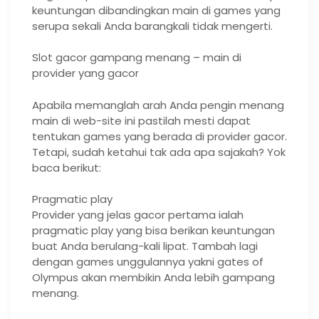
keuntungan dibandingkan main di games yang
serupa sekali Anda barangkali tidak mengerti.
Slot gacor gampang menang – main di
provider yang gacor
Apabila memanglah arah Anda pengin menang
main di web-site ini pastilah mesti dapat
tentukan games yang berada di provider gacor.
Tetapi, sudah ketahui tak ada apa sajakah? Yok
baca berikut:
Pragmatic play
Provider yang jelas gacor pertama ialah
pragmatic play yang bisa berikan keuntungan
buat Anda berulang-kali lipat. Tambah lagi
dengan games unggulannya yakni gates of
Olympus akan membikin Anda lebih gampang
menang.