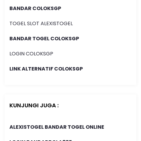
BANDAR COLOKSGP
TOGEL SLOT ALEXISTOGEL
BANDAR TOGEL COLOKSGP
LOGIN COLOKSGP
LINK ALTERNATIF COLOKSGP
KUNJUNGI JUGA :
ALEXISTOGEL BANDAR TOGEL ONLINE