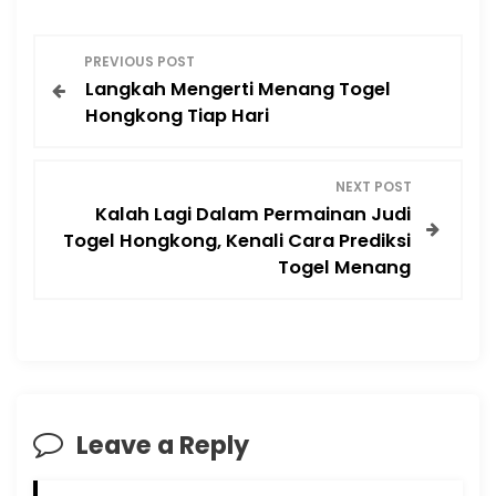
P
PREVIOUS POST
Langkah Mengerti Menang Togel
o
Hongkong Tiap Hari
s
NEXT POST
t
Kalah Lagi Dalam Permainan Judi
Togel Hongkong, Kenali Cara Prediksi
n
Togel Menang
a
v
i
Leave a Reply
g