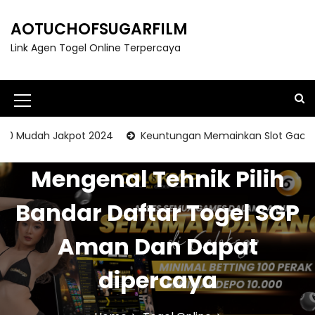
S
k
AOTUCHOFSUGARFILM
i
Link Agen Togel Online Terpercaya
p
t
o
c
M
o
e
n
Mudah Jakpot 2024
Keuntungan Memainkan Slot Gacor Prag
t
n
e
Mengenal Tehnik Pilih
u
n
t
I
Bandar Daftar Togel SGP
c
Aman Dan Dapat
o
n
dipercaya