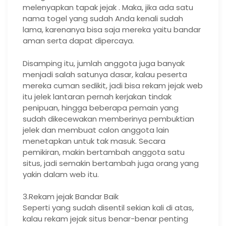
melenyapkan tapak jejak . Maka, jika ada satu
nama togel yang sudah Anda kenali sudah
lama, karenanya bisa saja mereka yaitu bandar
aman serta dapat dipercaya.
Disamping itu, jumlah anggota juga banyak
menjadi salah satunya dasar, kalau peserta
mereka cuman sedikit, jadi bisa rekam jejak web
itu jelek lantaran pernah kerjakan tindak
penipuan, hingga beberapa pemain yang
sudah dikecewakan memberinya pembuktian
jelek dan membuat calon anggota lain
menetapkan untuk tak masuk. Secara
pemikiran, makin bertambah anggota satu
situs, jadi semakin bertambah juga orang yang
yakin dalam web itu.
3.Rekam jejak Bandar Baik
Seperti yang sudah disentil sekian kali di atas,
kalau rekam jejak situs benar-benar penting