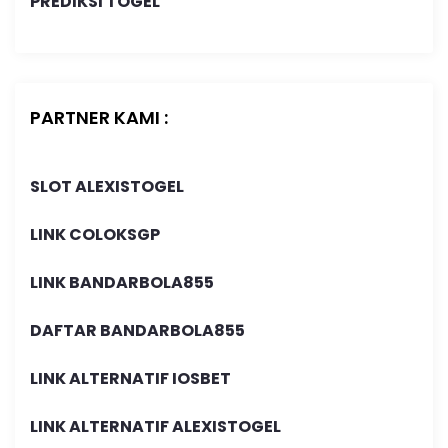
PREDIKSI TOGEL
PARTNER KAMI :
SLOT ALEXISTOGEL
LINK COLOKSGP
LINK BANDARBOLA855
DAFTAR BANDARBOLA855
LINK ALTERNATIF IOSBET
LINK ALTERNATIF ALEXISTOGEL