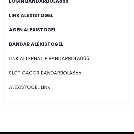
LOGIN BANDARBOLA855
LINK ALEXISTOGEL
AGEN ALEXISTOGEL
BANDAR ALEXISTOGEL
LINK ALTERNATIF BANDARBOLA855
SLOT GACOR BANDARBOLA855
ALEXISTOGEL LINK