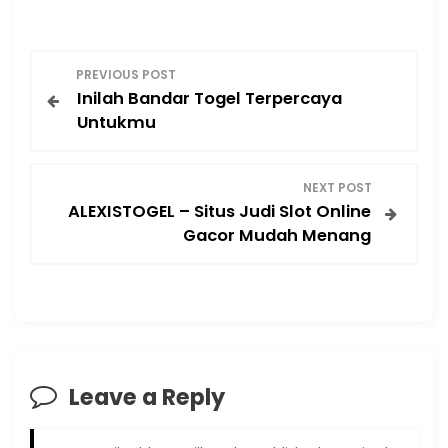
P
PREVIOUS POST
Inilah Bandar Togel Terpercaya
o
Untukmu
s
NEXT POST
t
ALEXISTOGEL – Situs Judi Slot Online
Gacor Mudah Menang
n
a
v
i
Leave a Reply
g