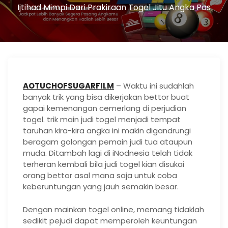
Ijtihad Mimpi Dari Prakiraan Togel Jitu Angka Pas
AOTUCHOFSUGARFILM
– Waktu ini sudahlah
banyak trik yang bisa dikerjakan bettor buat
gapai kemenangan cemerlang di perjudian
togel. trik main judi togel menjadi tempat
taruhan kira-kira angka ini makin digandrungi
beragam golongan pemain judi tua ataupun
muda. Ditambah lagi di iNodnesia telah tidak
terheran kembali bila judi togel kian disukai
orang bettor asal mana saja untuk coba
keberuntungan yang jauh semakin besar.
Dengan mainkan togel online, memang tidaklah
sedikit pejudi dapat memperoleh keuntungan