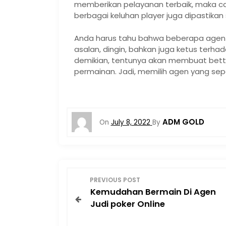
memberikan pelayanan terbaik, maka c
berbagai keluhan player juga dipastikan
Anda harus tahu bahwa beberapa agen j
asalan, dingin, bahkan juga ketus terh
demikian, tentunya akan membuat betto
permainan. Jadi, memilih agen yang se
ADM GOLD
On
July 8, 2022
By
P
PREVIOUS POST
Kemudahan Bermain Di Agen
o
Judi poker Online
s