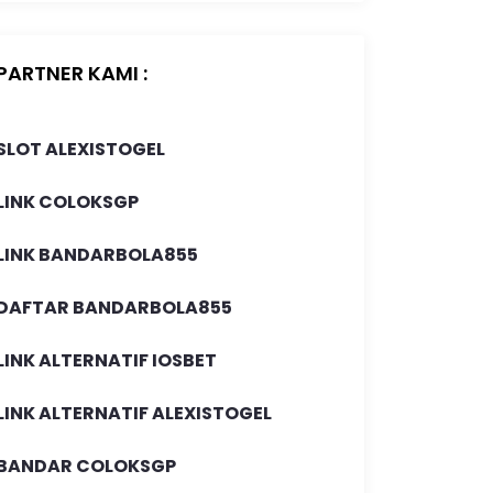
PARTNER KAMI :
SLOT ALEXISTOGEL
LINK COLOKSGP
LINK BANDARBOLA855
DAFTAR BANDARBOLA855
LINK ALTERNATIF IOSBET
LINK ALTERNATIF ALEXISTOGEL
BANDAR COLOKSGP