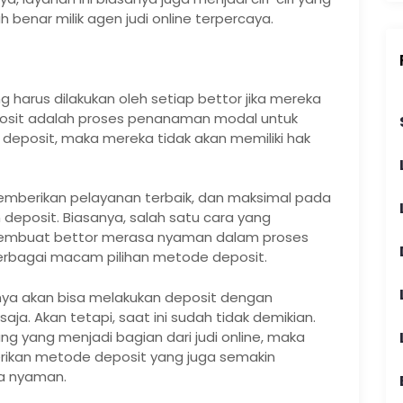
enar milik agen judi online terpercaya.
 harus dilakukan oleh setiap bettor jika mereka
posit adalah proses penanaman modal untuk
 deposit, maka mereka tidak akan memiliki hak
emberikan pelayanan terbaik, dan maksimal pada
n deposit. Biasanya, salah satu cara yang
k membuat bettor merasa nyaman dalam proses
rbagai macam pilihan metode deposit.
anya akan bisa melakukan deposit dengan
ja. Akan tetapi, saat ini sudah tidak demikian.
 yang menjadi bagian dari judi online, maka
ikan metode deposit yang juga semakin
a nyaman.