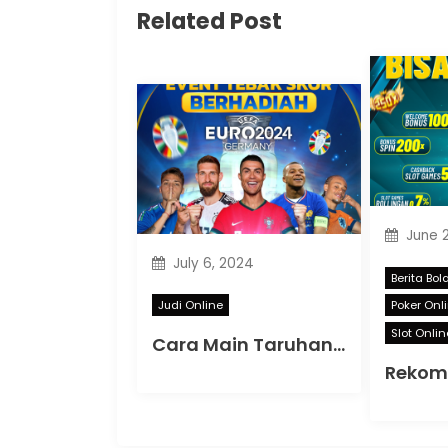
Related Post
June 2
July 6, 2024
Berita Bol
Judi Online
Poker Onl
Slot Onlin
Cara Main Taruhan Bola Deposit OVO