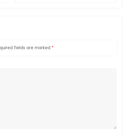
quired fields are marked
*