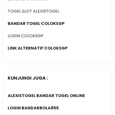
TOGEL SLOT ALEXISTOGEL
BANDAR TOGEL COLOKSGP
LOGIN COLOKSGP
LINK ALTERNATIF COLOKSGP
KUNJUNGI JUGA :
ALEXISTOGEL BANDAR TOGEL ONLINE
LOGIN BANDARBOLA855