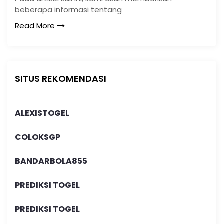
beberapa informasi tentang
Read More
SITUS REKOMENDASI
ALEXISTOGEL
COLOKSGP
BANDARBOLA855
PREDIKSI TOGEL
PREDIKSI TOGEL