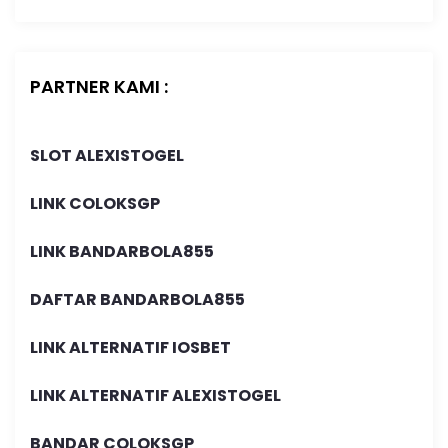
PARTNER KAMI :
SLOT ALEXISTOGEL
LINK COLOKSGP
LINK BANDARBOLA855
DAFTAR BANDARBOLA855
LINK ALTERNATIF IOSBET
LINK ALTERNATIF ALEXISTOGEL
BANDAR COLOKSGP