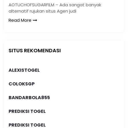
AOTUCHOFSUGARFILM – Ada sangat banyak
alternatif rujukan situs Agen judi
Read More
SITUS REKOMENDASI
ALEXISTOGEL
COLOKSGP
BANDARBOLA855
PREDIKSI TOGEL
PREDIKSI TOGEL