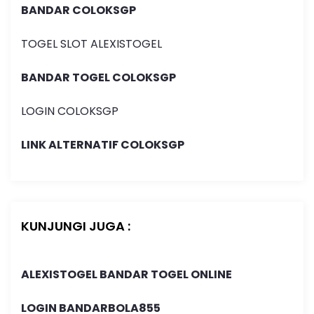
BANDAR COLOKSGP
TOGEL SLOT ALEXISTOGEL
BANDAR TOGEL COLOKSGP
LOGIN COLOKSGP
LINK ALTERNATIF COLOKSGP
KUNJUNGI JUGA :
ALEXISTOGEL BANDAR TOGEL ONLINE
LOGIN BANDARBOLA855