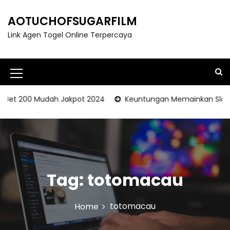
S
k
AOTUCHOFSUGARFILM
i
Link Agen Togel Online Terpercaya
p
t
o
c
M
o
e
n
et 200 Mudah Jakpot 2024
Keuntungan Memainkan Slot Gac
t
n
e
u
n
t
I
c
Tag:
totomacau
o
n
totomacau
Home