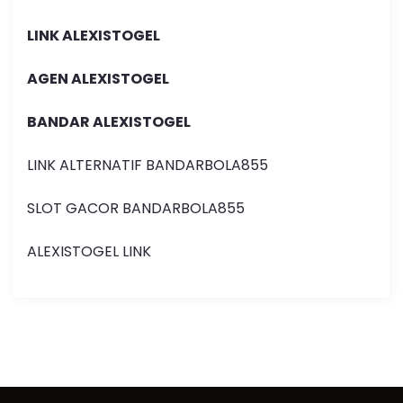
LINK ALEXISTOGEL
AGEN ALEXISTOGEL
BANDAR ALEXISTOGEL
LINK ALTERNATIF BANDARBOLA855
SLOT GACOR BANDARBOLA855
ALEXISTOGEL LINK