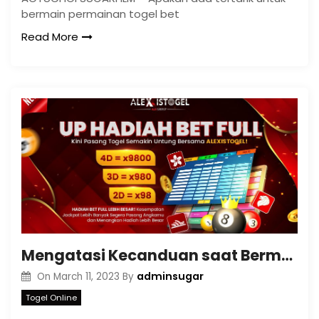
bermain permainan togel bet
Read More
Mengatasi Kecanduan saat Bermain Togel Online Diskon Terbesar
adminsugar
On
March 11, 2023
By
Togel Online