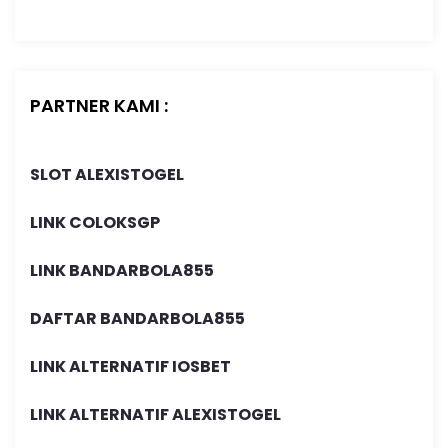
PARTNER KAMI :
SLOT ALEXISTOGEL
LINK COLOKSGP
LINK BANDARBOLA855
DAFTAR BANDARBOLA855
LINK ALTERNATIF IOSBET
LINK ALTERNATIF ALEXISTOGEL