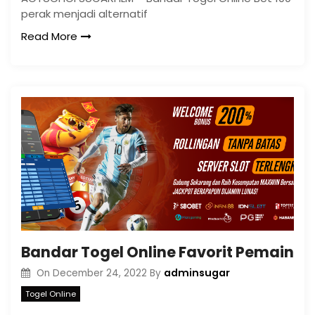
perak menjadi alternatif
Read More
Bandar Togel Online Favorit Pemain
adminsugar
On
December 24, 2022
By
Togel Online