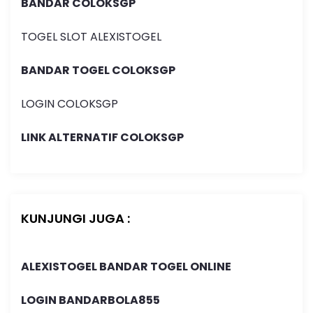
BANDAR COLOKSGP
TOGEL SLOT ALEXISTOGEL
BANDAR TOGEL COLOKSGP
LOGIN COLOKSGP
LINK ALTERNATIF COLOKSGP
KUNJUNGI JUGA :
ALEXISTOGEL BANDAR TOGEL ONLINE
LOGIN BANDARBOLA855