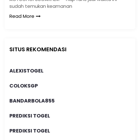
sudah temukan keamanan
Read More
SITUS REKOMENDASI
ALEXISTOGEL
COLOKSGP
BANDARBOLA855
PREDIKSI TOGEL
PREDIKSI TOGEL