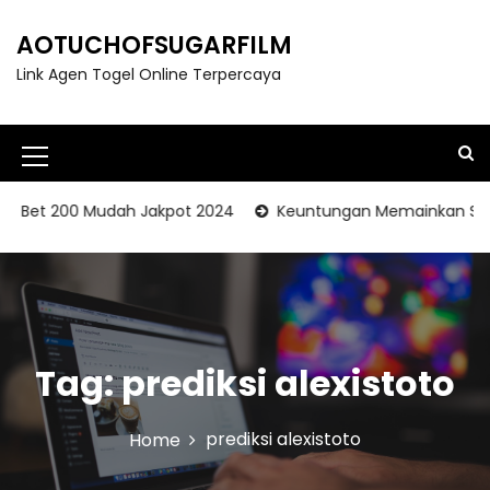
S
k
AOTUCHOFSUGARFILM
i
Link Agen Togel Online Terpercaya
p
t
o
c
M
o
e
n
t Bet 200 Mudah Jakpot 2024
Keuntungan Memainkan Slot 
t
n
e
u
n
t
I
c
Tag:
prediksi alexistoto
o
n
prediksi alexistoto
Home