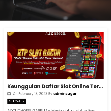
Keunggulan Daftar Slot Online Termudah
adminsugar
On
February 13, 2023
By
Slot Online
AOTUCHOFSUGARFILM – Mesin daftar slot online