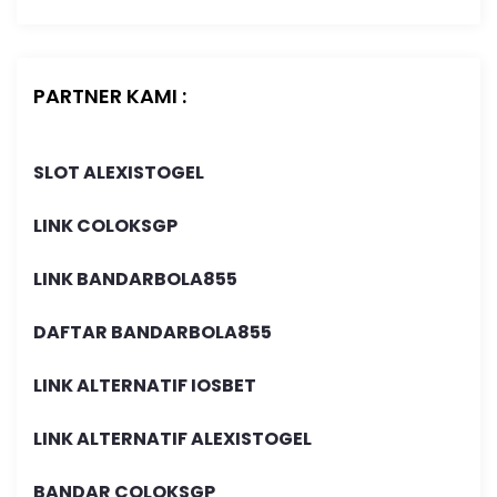
PARTNER KAMI :
SLOT ALEXISTOGEL
LINK COLOKSGP
LINK BANDARBOLA855
DAFTAR BANDARBOLA855
LINK ALTERNATIF IOSBET
LINK ALTERNATIF ALEXISTOGEL
BANDAR COLOKSGP