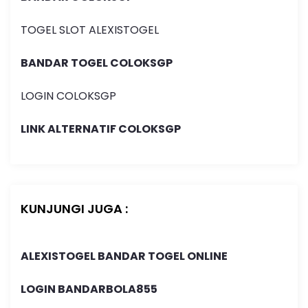
TOGEL SLOT ALEXISTOGEL
BANDAR TOGEL COLOKSGP
LOGIN COLOKSGP
LINK ALTERNATIF COLOKSGP
KUNJUNGI JUGA :
ALEXISTOGEL BANDAR TOGEL ONLINE
LOGIN BANDARBOLA855