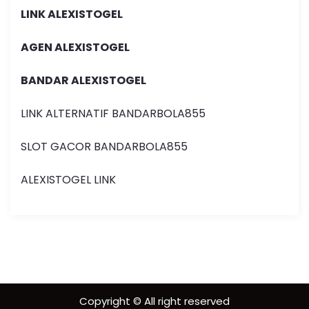
LINK ALEXISTOGEL
AGEN ALEXISTOGEL
BANDAR ALEXISTOGEL
LINK ALTERNATIF BANDARBOLA855
SLOT GACOR BANDARBOLA855
ALEXISTOGEL LINK
Copyright © All right reserved