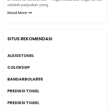
adalah perjudian yang
Read More
SITUS REKOMENDASI
ALEXISTOGEL
COLOKSGP
BANDARBOLA855
PREDIKSI TOGEL
PREDIKSI TOGEL