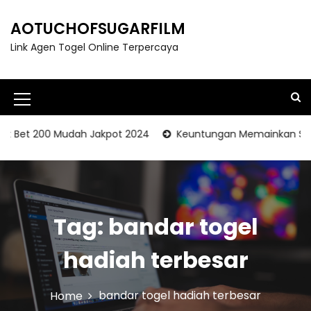
S
k
AOTUCHOFSUGARFILM
i
Link Agen Togel Online Terpercaya
p
t
o
c
M
o
e
n
t Bet 200 Mudah Jakpot 2024
Keuntungan Memainkan Slot 
t
n
e
u
n
t
I
c
Tag:
bandar togel
o
hadiah terbesar
n
bandar togel hadiah terbesar
Home