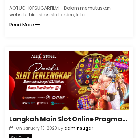
AOTUCHOFSUGARFILM – Dalam memutuskan
website biro situs slot online, kita
Read More
Langkah Main Slot Online Pragmatic Play Via 8 Dragons
adminsugar
On
January 13, 2023
By
Slot Online