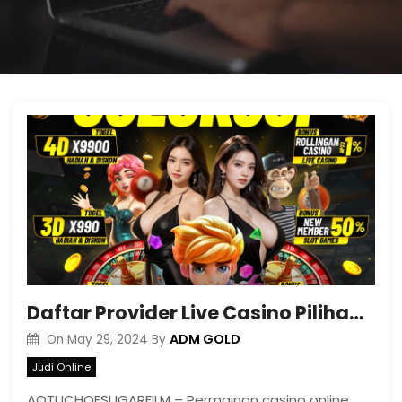
Daftar Provider Live Casino Pilihan Terbaik dan Terlengkap
ADM GOLD
On
May 29, 2024
By
Judi Online
AOTUCHOFSUGARFILM – Permainan casino online