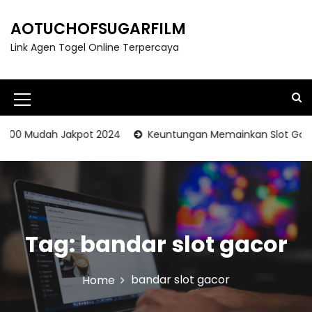
S
k
AOTUCHOFSUGARFILM
i
Link Agen Togel Online Terpercaya
p
t
o
c
M
o
e
n
Mudah Jakpot 2024
Keuntungan Memainkan Slot Gacor Pra
t
n
e
u
n
t
I
c
Tag:
bandar slot gacor
o
n
bandar slot gacor
Home