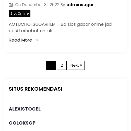
adminsugar
On
December 31, 2022
By
Slot Online
AOTUCHOFSUGARFILM – Bo slot gacor online jadi
opsi terhebat untuk
Read More
P
1
2
Next
o
SITUS REKOMENDASI
s
t
ALEXISTOGEL
s
COLOKSGP