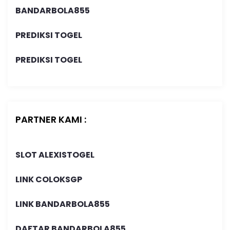
p
BANDARBOLA855
a
PREDIKSI TOGEL
g
PREDIKSI TOGEL
i
n
a
PARTNER KAMI :
t
SLOT ALEXISTOGEL
i
LINK COLOKSGP
o
LINK BANDARBOLA855
n
DAFTAR BANDARBOLA855