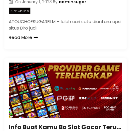
adminsugar
On
January 1, 2023
By
Slot Online
ATOUCHOFSUGARFILM – Ialah cari satu diantara opsi
situs Biro judi
Read More
Info Buat Kamu Bo Slot Gacor Terunggul