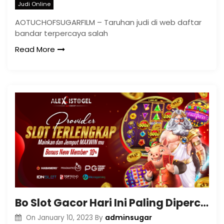
Judi Online
AOTUCHOFSUGARFILM – Taruhan judi di web daftar
bandar terpercaya salah
Read More
Bo Slot Gacor Hari Ini Paling Dipercaya di Indonesia
adminsugar
On
January 10, 2023
By