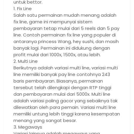
untuk bettor.
1. Fix Line
Salah satu permainan mudah menang adalah
fix line, game ini mempunyai sistem
pembayaran tetap mulai dari 5 reels dan 5 pay
line. Contoh permainan fix line yang populer di
antaranya princess Wang, hey sushi, dan masih
banyak lagi. Permainan ini didukung dengan
profit mulai dari 1000x, 1500x, atau lebih.
2. Multi Line
Berikutnya adalah variasi multi line, variasi multi
line memiliki banyak pay line contohnya 243
baris pembayaran. Biasanya, permainan
tersebut telah dilengkapi dengan RTP tinggi
dan pembayaran mulai dari 5000x. Multi line
adalah variasi paling gacor yang sebaiknya tak
dilewatkan oleh para pemain. Variasi multi line
memiliki untung lebih tinggi karena kesempatan
menang yang sangat besar.
3. Megaways
Variasi lainnya adalah megaways yang