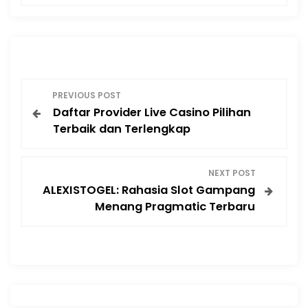
P
PREVIOUS POST
Daftar Provider Live Casino Pilihan
o
Terbaik dan Terlengkap
s
NEXT POST
t
ALEXISTOGEL: Rahasia Slot Gampang
Menang Pragmatic Terbaru
n
a
v