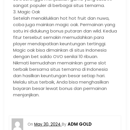
sangat populer di berbagai situs ternama.
3. Magic Oak
Setelah menaklukkan hot hot fruit dan nuwa,
coba juga mainkan magic oak. Permainan yang
satu ini didukung bonus putaran dan wild. Kedua
fitur tersebut semakin memudahkan para
player mendapatkan keuntungan tertinggi.
Magic oak bisa dimainkan di situs Indonesia
dengan bet saldo OVO senilai 10 ribuan.
Nikmati kemudahan memainkan game slot
terbaik bersama situs ternama di Indonesia
dan hasilkan keuntungan besar setiap hari.
Melalu situs terbaik, Anda bisa menghasilkan
bayaran besar lewat bonus dan permainan
menjanjikan.
ADM GOLD
On
May 30, 2024
By