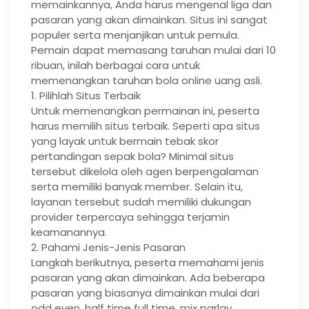
memainkannya, Anda harus mengenal liga dan
pasaran yang akan dimainkan. Situs ini sangat
populer serta menjanjikan untuk pemula.
Pemain dapat memasang taruhan mulai dari 10
ribuan, inilah berbagai cara untuk
memenangkan taruhan bola online uang asli.
1. Pilihlah Situs Terbaik
Untuk memenangkan permainan ini, peserta
harus memilih situs terbaik. Seperti apa situs
yang layak untuk bermain tebak skor
pertandingan sepak bola? Minimal situs
tersebut dikelola oleh agen berpengalaman
serta memiliki banyak member. Selain itu,
layanan tersebut sudah memiliki dukungan
provider terpercaya sehingga terjamin
keamanannya.
2. Pahami Jenis-Jenis Pasaran
Langkah berikutnya, peserta memahami jenis
pasaran yang akan dimainkan. Ada beberapa
pasaran yang biasanya dimainkan mulai dari
odd even, half time full time, mix parlay,