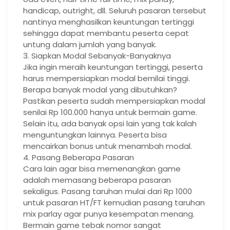
handicap, outright, dll. Seluruh pasaran tersebut
nantinya menghasilkan keuntungan tertinggi
sehingga dapat membantu peserta cepat
untung dalam jumlah yang banyak.
3. Siapkan Modal Sebanyak-Banyaknya
Jika ingin meraih keuntungan tertinggi, peserta
harus mempersiapkan modal bernilai tinggi.
Berapa banyak modal yang dibutuhkan?
Pastikan peserta sudah mempersiapkan modal
senilai Rp 100.000 hanya untuk bermain game.
Selain itu, ada banyak opsi lain yang tak kalah
menguntungkan lainnya. Peserta bisa
mencairkan bonus untuk menambah modal.
4. Pasang Beberapa Pasaran
Cara lain agar bisa memenangkan game
adalah memasang beberapa pasaran
sekaligus. Pasang taruhan mulai dari Rp 1000
untuk pasaran HT/FT kemudian pasang taruhan
mix parlay agar punya kesempatan menang.
Bermain game tebak nomor sangat