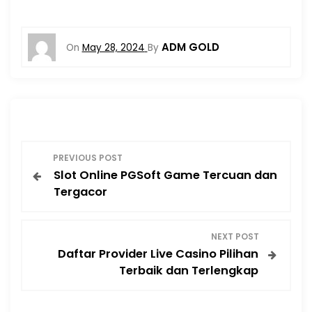
ADM GOLD
On
May 28, 2024
By
P
PREVIOUS POST
Slot Online PGSoft Game Tercuan dan
o
Tergacor
s
NEXT POST
t
Daftar Provider Live Casino Pilihan
Terbaik dan Terlengkap
n