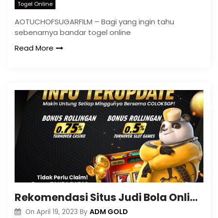
Togel Online
AOTUCHOFSUGARFILM – Bagi yang ingin tahu
sebenarnya bandar togel online
Read More
Rekomendasi Situs Judi Bola Online Deposit Pulsa Telkomsel
ADM GOLD
On
April 19, 2023
By