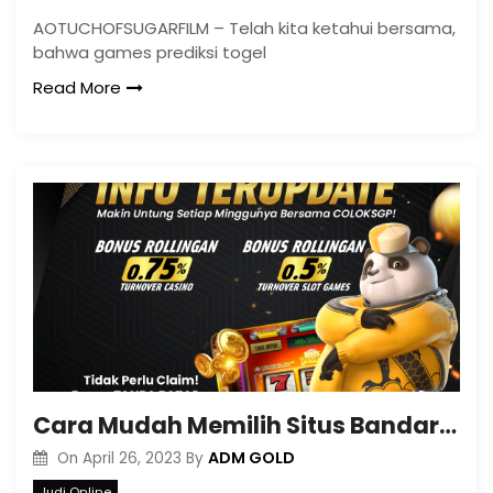
AOTUCHOFSUGARFILM – Telah kita ketahui bersama,
bahwa games prediksi togel
Read More
Cara Mudah Memilih Situs Bandar Judi Bola Resmi dan Terpercaya
ADM GOLD
On
April 26, 2023
By
Judi Online