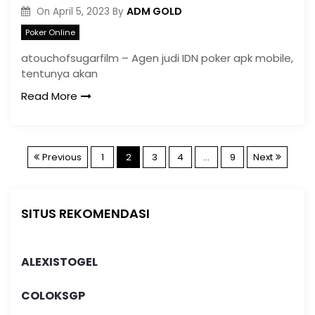
ADM GOLD
On
April 5, 2023
By
Poker Online
atouchofsugarfilm – Agen judi IDN poker apk mobile,
tentunya akan
Read More
P
Previous
1
2
3
4
…
9
Next
o
SITUS REKOMENDASI
s
t
ALEXISTOGEL
s
COLOKSGP