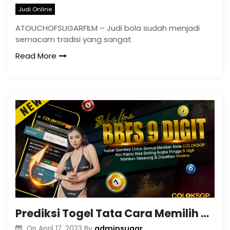
Judi Online
ATOUCHOFSUGARFILM – Judi bola sudah menjadi
semacam tradisi yang sangat
Read More
Prediksi Togel Tata Cara Memilih Angka
adminsugar
On
April 17, 2023
By